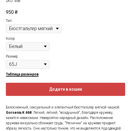
SKU:
468
950
₴
Тип
Колір
Размер
Таблица размеров
Додати в кошик
Белоснежный, сексуальный и элегантный бюстгальтер мягкой чашкой
Gorsenia K 468
. Легкий, летний, "воздушный", благодаря кружеву,
кажется невесомым. Невероятно нарядный дизайн. Расположение
кружева визуально сближает грудь. "Реснички" на кружеве придают
образу легкость. Они настолько тонкие, что не выделяются под одеждой.