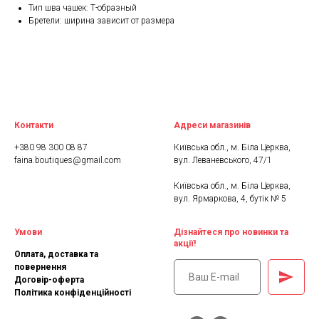
Тип шва чашек: Т-образный
Бретели: ширина зависит от размера
Контакти
Адреси магазинів
+380 98 300 08 87
Київська обл., м. Біла Церква,
faina.boutiques@gmail.com
вул. Леваневського, 47/1
Київська обл., м. Біла Церква,
вул. Ярмаркова, 4, бутік № 5
Умови
Дізнайтеся про новинки та
акції!
Оплата, доставка та
повернення
Договір-оферта
Політика конфіденційності