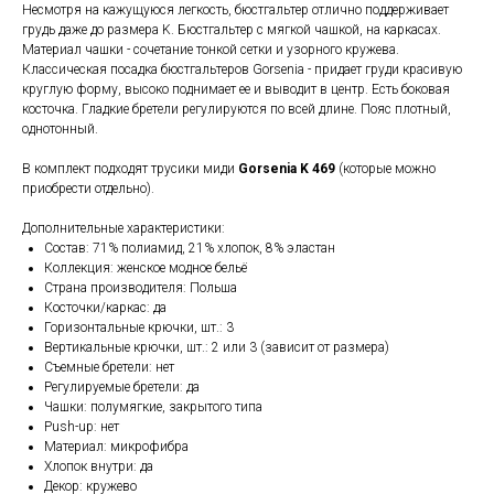
Несмотря на кажущуюся легкость, бюстгальтер отлично поддерживает
грудь даже до размера K. Бюстгальтер с мягкой чашкой, на каркасах.
Материал чашки - сочетание тонкой сетки и узорного кружева.
Классическая посадка бюстгальтеров Gorsenia - придает груди красивую
круглую форму, высоко поднимает ее и выводит в центр. Есть боковая
косточка. Гладкие бретели регулируются по всей длине. Пояс плотный,
однотонный.
В комплект подходят трусики миди
Gorsenia K 469
(которые можно
приобрести отдельно).
Дополнительные характеристики:
Состав: 71% полиамид, 21% хлопок, 8% эластан
Коллекция: женское модное бельё
Страна производителя: Польша
Косточки/каркас: да
Горизонтальные крючки, шт.: 3
Вертикальные крючки, шт.: 2 или 3 (зависит от размера)
Съемные бретели: нет
Регулируемые бретели: да
Чашки: полумягкие, закрытого типа
Push-up: нет
Материал: микрофибра
Хлопок внутри: да
Декор: кружево