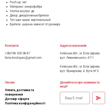
Push-up: нет
Материал: микрофибра
Хлопок внутри: да
Декор: декоративные бретели
Тип шва чашек: вертикальный
Бретели: ширина зависит от размера
Контакти
Адреси магазинів
+380 98 300 08 87
Київська обл., м. Біла Церква,
faina.boutiques@gmail.com
вул. Леваневського, 47/1
Київська обл., м. Біла Церква,
вул. Ярмаркова, 4, бутік № 5
Умови
Дізнайтеся про новинки та
акції!
Оплата, доставка та
повернення
Договір-оферта
Політика конфіденційності