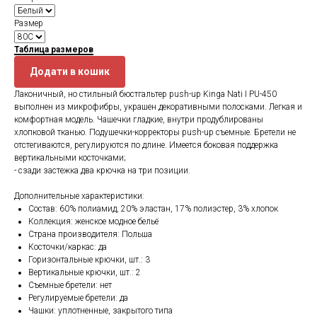
Размер
Таблица размеров
Додати в кошик
Лаконичный, но стильный бюстгальтер push-up Kinga Nati I PU-450
выполнен из микрофибры, украшен декоративными полосками. Легкая и
комфортная модель. Чашечки гладкие, внутри продублированы
хлопковой тканью. Подушечки-корректоры push-up съемные. Бретели не
отстегиваются, регулируются по длине. Имеется боковая поддержка
вертикальными косточками;
- сзади застежка два крючка на три позиции.
Дополнительные характеристики:
Состав: 60% полиамид, 20% эластан, 17% полиэстер, 3% хлопок
Коллекция: женское модное бельё
Страна производителя: Польша
Косточки/каркас: да
Горизонтальные крючки, шт.: 3
Вертикальные крючки, шт.: 2
Съемные бретели: нет
Регулируемые бретели: да
Чашки: уплотненные, закрытого типа