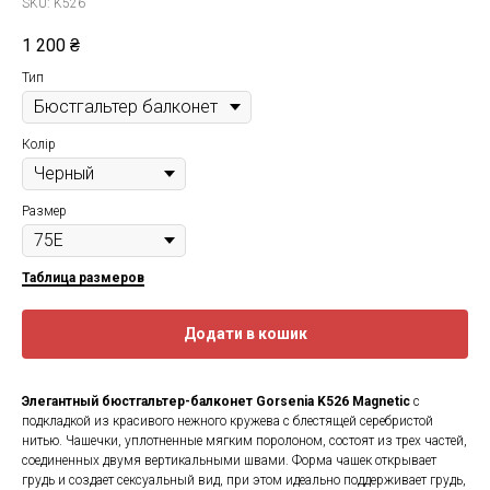
SKU:
K526
1 200
₴
Тип
Колір
Размер
Таблица размеров
Додати в кошик
Элегантный бюстгальтер-балконет Gorsenia K526 Magnetic
с
подкладкой из красивого нежного кружева с блестящей серебристой
нитью. Чашечки, уплотненные мягким поролоном, состоят из трех частей,
соединенных двумя вертикальными швами. Форма чашек открывает
грудь и создает сексуальный вид, при этом идеально поддерживает грудь,