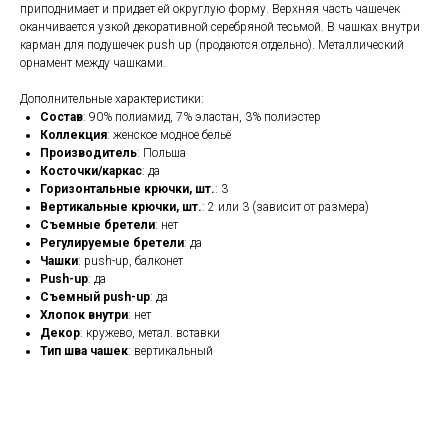
приподнимает и придает ей округлую форму. Верхняя часть чашечек
оканчивается узкой декоративной серебряной тесьмой. В чашках внутри
карман для подушечек push up (продаются отдельно). Металлический
орнамент между чашками.
Дополнительные характеристики:
Состав
: 90% полиамид, 7% эластан, 3% полиэстер
Коллекция
: женское модное бельё
Производитель
: Польша
Косточки/каркас
: да
Горизонтальные крючки, шт.
: 3
Вертикальные крючки, шт.
: 2 или 3 (зависит от размера)
Съемные бретели
: нет
Регулируемые бретели
: да
Чашки
: push-up, балконет
Push-up
: да
Съемный push-up
: да
Хлопок внутри
: нет
Декор
: кружево, метал. вставки
Тип шва чашек
: вертикальный