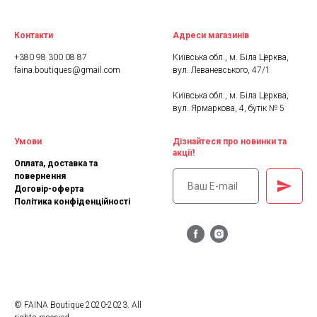
Контакти
Адреси магазинів
+380 98 300 08 87
Київська обл., м. Біла Церква,
faina.boutiques@gmail.com
вул. Леваневського, 47/1
Київська обл., м. Біла Церква,
вул. Ярмаркова, 4, бутік № 5
Умови
Дізнайтеся про новинки та
акції!
Оплата, доставка та
повернення
Договір-оферта
Політика конфіденційності
© FAINA Boutique 2020-2023. All