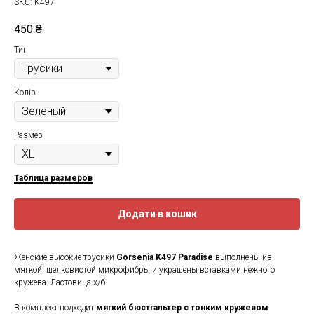
SKU:
K497
450
₴
Тип
Колір
Размер
Таблица размеров
Додати в кошик
Женские высокие трусики
Gorsenia K497 Paradise
выполнены из
мягкой, шелковистой микрофибры и украшены вставками нежного
кружева. Ластовица х/б.
В комплект подходит
мягкий бюстгальтер с тонким кружевом