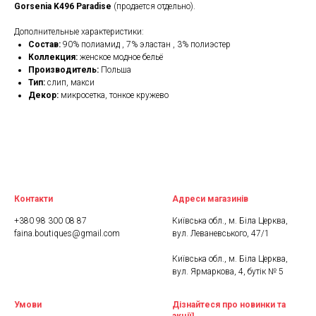
Gorsenia K496 Paradise
(продается отдельно).
Дополнительные характеристики:
Состав:
90% полиамид , 7% эластан , 3% полиэстер
Коллекция:
женское модное бельё
Производитель:
Польша
Тип:
слип, макси
Декор:
микросетка, тонкое кружево
Контакти
Адреси магазинів
+380 98 300 08 87
Київська обл., м. Біла Церква,
faina.boutiques@gmail.com
вул. Леваневського, 47/1
Київська обл., м. Біла Церква,
вул. Ярмаркова, 4, бутік № 5
Умови
Дізнайтеся про новинки та