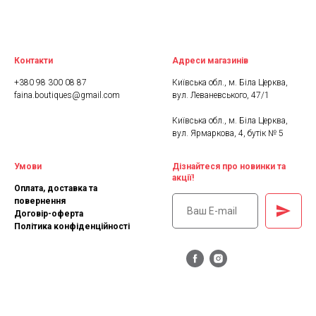
Контакти
Адреси магазинів
+380 98 300 08 87
Київська обл., м. Біла Церква,
faina.boutiques@gmail.com
вул. Леваневського, 47/1
Київська обл., м. Біла Церква,
вул. Ярмаркова, 4, бутік № 5
Умови
Дізнайтеся про новинки та
акції!
Оплата, доставка та
повернення
Договір-оферта
Політика конфіденційності