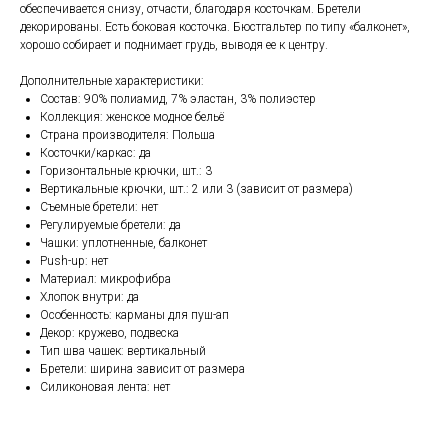
обеспечивается снизу, отчасти, благодаря косточкам. Бретели
декорированы. Есть боковая косточка. Бюстгальтер по типу «балконет»,
хорошо собирает и поднимает грудь, выводя ее к центру.
Дополнительные характеристики:
Состав: 90% полиамид, 7% эластан, 3% полиэстер
Коллекция: женское модное бельё
Страна производителя: Польша
Косточки/каркас: да
Горизонтальные крючки, шт.: 3
Вертикальные крючки, шт.: 2 или 3 (зависит от размера)
Съемные бретели: нет
Регулируемые бретели: да
Чашки: уплотненные, балконет
Push-up: нет
Материал: микрофибра
Хлопок внутри: да
Особенность: карманы для пуш-ап
Декор: кружево, подвеска
Тип шва чашек: вертикальный
Бретели: ширина зависит от размера
Силиконовая лента: нет