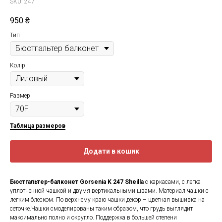
SKU:
247
950
₴
Тип
Колір
Размер
Таблица размеров
Додати в кошик
Бюстгальтер-балконет Gorsenia K 247 Sheilla
с каркасами, с легка
уплотненной чашкой и двумя вертикальными швами. Материал чашки с
легким блеском. По верхнему краю чашки декор – цветная вышивка на
сеточке.Чашки смоделированы таким образом, что грудь выглядит
максимально полно и округло. Поддержка в большей степени