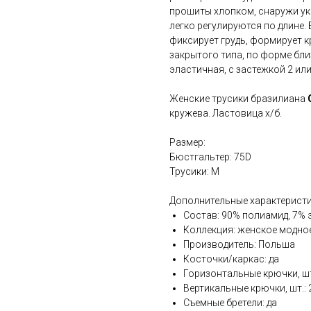
прошиты хлопком, снаружи ук
легко регулируются по длине.
фиксирует грудь, формирует к
закрытого типа, по форме бли
эластичная, с застежкой 2 или
Женские трусики бразилиана
кружева. Ластовица х/б.
Размер:
Бюстгальтер: 75D
Трусики: M
Дополнительные характеристи
Состав: 90% полиамид, 7% 
Коллекция: женское модно
Производитель: Польша
Косточки/каркас: да
Горизонтальные крючки, шт
Вертикальные крючки, шт.: 
Съемные бретели: да