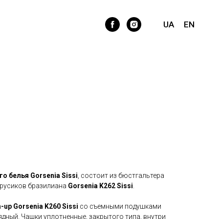
го нижнего белья Gorsenia
UA
EN
 белья Gorsenia Sissi
, состоит из бюстгальтера
трусиков бразилиана
Gorsenia K262 Sissi
.
h-up
Gorsenia K260 Sissi
со съемными подушками
рядный. Чашки уплотненные, закрытого типа, внутри