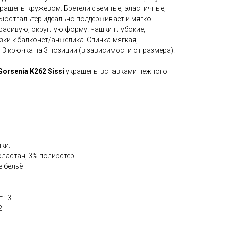
рашены кружевом. Бретели съемные, эластичные,
 Бюстгальтер идеально поддерживает и мягко
расивую, округлую форму. Чашки глубокие,
зки к балконет/анжелика. Спинка мягкая,
 3 крючка на 3 позиции (в зависимости от размера).
Gorsenia K262 Sissi
украшены вставками нежного
ки:
эластан, 3% полиэстер
е бельё
.: 3
2