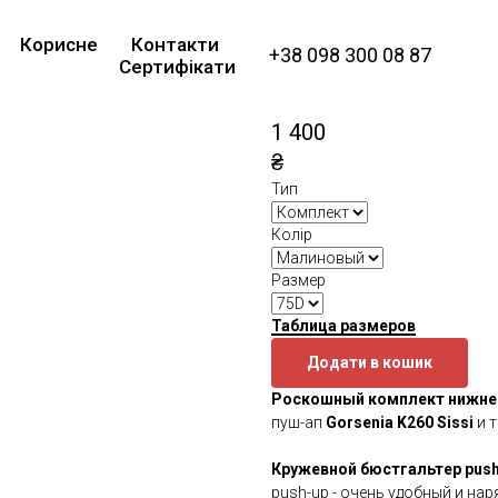
Комплект женско
Корисне
Контакти
K260 Sissi
+38 098 300 08 87
Сертифікати
Gorsenia
SKU:
260
1 400
₴
Тип
Колір
Размер
Таблица размеров
Додати в кошик
Роскошный комплект нижнего
пуш-ап
Gorsenia K260 Sissi
и 
Кружевной бюстгальтер pus
push-up - очень удобный и на