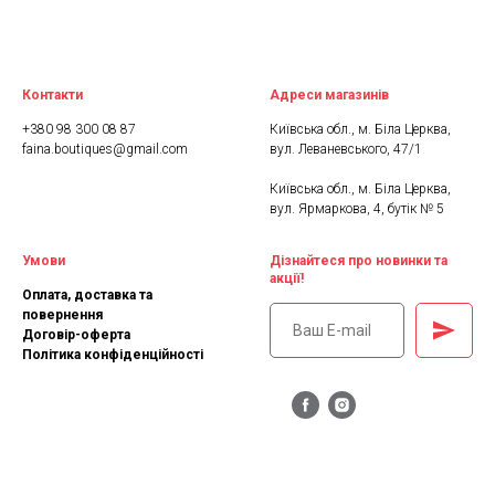
Контакти
Адреси магазинів
+380 98 300 08 87
Київська обл., м. Біла Церква,
faina.boutiques@gmail.com
вул. Леваневського, 47/1
Київська обл., м. Біла Церква,
вул. Ярмаркова, 4, бутік № 5
Умови
Дізнайтеся про новинки та
акції!
Оплата, доставка та
повернення
Договір-оферта
Політика конфіденційності