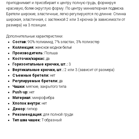
приподнимает и присобирает к центру полную грудь, формируя
красивую, более округлую форму. По центру миниатюрная подвеска.
Бретели широкие, эластичные, легко регулируются по длинне. Спинка
широкая, эластичная, с застежкой 2 или 3 крючка (в зависимости от
размера) на 3 позиции.
Дополнительные характеристики:
Состав:
90% полиамид, 7% эластан, 3% полиэстер
Коллекция:
женское модное бельё
Производитель:
Польша
Косточки/каркас:
да
Горизонтальные крючки, шт.:
3
Вертикальные крючки, шт.:
2 или 3 (зависит от размера)
Съемные бретели:
нет
Регулируемые бретели:
да
Чашки:
мягкие, закрытого типа
Push-up:
нет
Материал:
микрофибра
Хлопок внутри:
нет
Декор:
гипюр
Рекомендация:
для полной груди
Тип шва чашек:
Т-образный