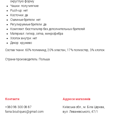
округлую форму
Чашки: полу-мягкие
Push-up: нет
Косточки: да
Съемные бретели: нет
Регулируемые бретели: да
Комплект: бюстгальтер без дополнительных бретелей
Материал: гипюр, сетка, микрофибра
Хлопок внутри: нет
Декор: кружево
Состав ткани: 60% полиамид, 20% эластан, 17% полиэстер, 3% хлопок
Страна-производитель: Польша
Контакти
Адреси магазинів
+380 98 300 08 87
Київська обл., м. Біла Церква,
faina.boutiques@gmail.com
вул. Леваневського, 47/1