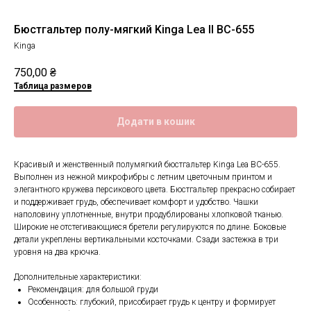
Бюстгальтер полу-мягкий Kinga Lea II BC-655
Kinga
750,00
₴
Таблица размеров
Додати в кошик
Красивый и женственный полумягкий бюстгальтер Kinga Lea BC-655.
Выполнен из нежной микрофибры с летним цветочным принтом и
элегантного кружева персикового цвета. Бюстгальтер прекрасно собирает
и поддерживает грудь, обеспечивает комфорт и удобство. Чашки
наполовину уплотненные, внутри продублированы хлопковой тканью.
Широкие не отстегивающиеся бретели регулируются по длине. Боковые
детали укреплены вертикальными косточками. Сзади застежка в три
уровня на два крючка.
Дополнительные характеристики:
Рекомендация: для большой груди
Особенность: глубокий, присобирает грудь к центру и формирует