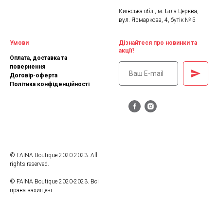
Київська обл., м. Біла Церква,
вул. Ярмаркова, 4, бутік № 5
Умови
Дізнайтеся про новинки та
акції!
Оплата, доставка та
повернення
Договір-оферта
Політика конфіденційності
© FAINA Boutique 2020-2023. All
rights reserved.
© FAINA Boutique 2020-2023. Всі
права захищені.