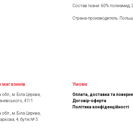
Состав ткани: 60% полиамид, 
Страна-производитель: Поль
 магазинів
Умови
 обл., м. Біла Церква,
Оплата, доставка та поверн
аневського, 47/1
Договір-оферта
Політика конфіденційності
 обл., м. Біла Церква,
аркова, 4, бутік № 5