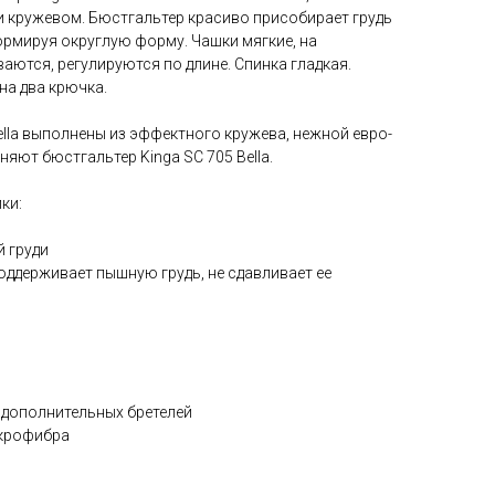
и кружевом. Бюстгальтер красиво присобирает грудь
формируя округлую форму. Чашки мягкие, на
ваются, регулируются по длине. Спинка гладкая.
на два крючка.
Bella выполнены из эффектного кружева, нежной евро-
яют бюстгальтер Kinga SC 705 Bella.
ки:
 груди
оддерживает пышную грудь, не сдавливает ее
 дополнительных бретелей
икрофибра