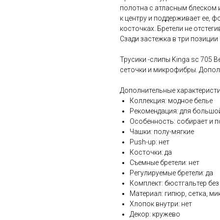
полотна с атласным блеском 
к центру и поддерживает ее, 
косточках. Бретели не отстеги
Сзади застежка в три позиции 
Трусики -слипы Kinga sc 705 
сеточки и микрофибры. Дополн
Дополнительные характеристи
Коллекция: модное белье
Рекомендация: для большой
Особенность: собирает и п
Чашки: полу-мягкие
Push-up: нет
Косточки: да
Съемные бретели: нет
Регулируемые бретели: да
Комплект: бюстгальтер без
Материал: гипюр, сетка, м
Хлопок внутри: нет
Декор: кружево