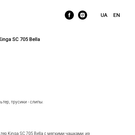
UA
EN
inga SC 705 Bella
тер, трусики - слипы.
ер Kinga SC 705 Bella с мягкими чашками, из