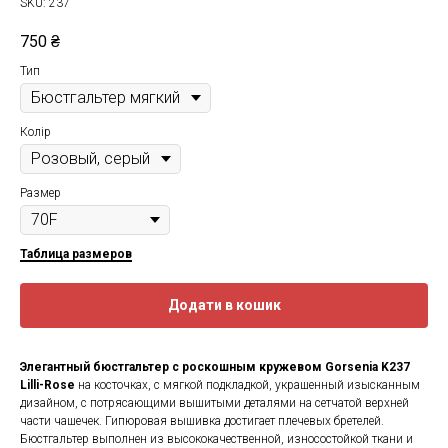
SKU:
237
750
₴
Тип
Колір
Размер
Таблица размеров
Додати в кошик
Элегантный бюстгальтер с роскошным кружевом
Gorsenia K237
Lilli-Rose
на косточках, с мягкой подкладкой, украшенный изысканным
дизайном, с потрясающими вышитыми деталями на сетчатой верхней
части чашечек. Гипюровая вышивка достигает плечевых бретелей.
Бюстгальтер выполнен из высококачественной, износостойкой ткани и