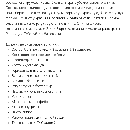
роскошного кружева. Чашки бюстгальтера глубокие, закрытого типа.
Бюстгальтер отлично поддерживает, мягко фиксирует, приподнимает и
присобирает к центру полную грудь, формируя красивую, более округлую
форму. По центру красивая подвеска и лента-бантик. Бретели широкие,
эластичные, легко регулируются по длинне. Спинка широкая,
эластичная, с застежкой 2 или 3 крючка (в зависимости от размера) на
3 позиции.Побалуйте себя сегодня.
Дополнительные характеристики:
Состав: 90% полиамид, 7% эластан, 3% полиэстер
Коллекция: женское модное бельё
Производитель: Польша
Косточки/каркас: да
Горизонтальные крючки, шт.: 3
Вертикальные крючки, шт.: 3
Съемные бретели: нет
Регулируемые бретели: да
Чашки: мягкие, закрытого типа
Push-up: нет
Материал: микрофибра
Хлопок внутри: нет
Декор: гипюр
Рекомендация: для полной груди
Тип шва чашек: Т-образный