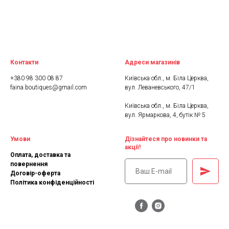
Контакти
Адреси магазинів
+380 98 300 08 87
Київська обл., м. Біла Церква,
faina.boutiques@gmail.com
вул. Леваневського, 47/1
Київська обл., м. Біла Церква,
вул. Ярмаркова, 4, бутік № 5
Умови
Дізнайтеся про новинки та
акції!
Оплата, доставка та
повернення
Договір-оферта
Політика конфіденційності