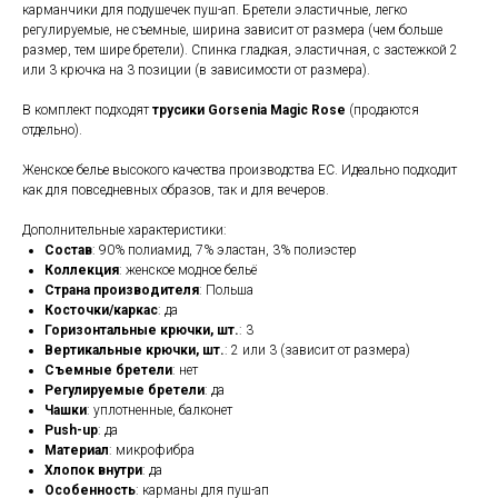
карманчики для подушечек пуш-ап. Бретели эластичные, легко
регулируемые, не съемные, ширина зависит от размера (чем больше
размер, тем шире бретели). Спинка гладкая, эластичная, с застежкой 2
или 3 крючка на 3 позиции (в зависимости от размера).
В комплект подходят
трусики Gorsenia Magic Rose
(продаются
отдельно).
Женское белье высокого качества производства ЕС. Идеально подходит
как для повседневных образов, так и для вечеров.
Дополнительные характеристики:
Состав
: 90% полиамид, 7% эластан, 3% полиэстер
Коллекция
: женское модное бельё
Страна производителя
: Польша
Косточки/каркас
: да
Горизонтальные крючки, шт.
: 3
Вертикальные крючки, шт.
: 2 или 3 (зависит от размера)
Съемные бретели
: нет
Регулируемые бретели
: да
Чашки
: уплотненные, балконет
Push-up
: да
Материал
: микрофибра
Хлопок внутри
: да
Особенность
: карманы для пуш-ап