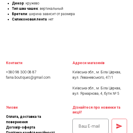
Декор
: кружево
Тип шва чашек
: вертикальный
Бретели
: ширина зависит от размера
Силиконовая лента
: нет
Контакти
Адреси магазинів
+380 98 300 08 87
Київська обл., м. Біла Церква,
faina.boutiques@gmail.com
вул. Леваневського, 47/1
Київська обл., м. Біла Церква,
вул. Ярмаркова, 4, бутік № 5
Умови
Дізнайтеся про новинки та
акції!
Оплата, доставка та
повернення
Договір-оферта
Політика конфіденційності