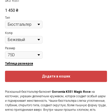
SKU:
К551
1 450
₴
Тип
Колір
Размер
Таблица размеров
Додати в кошик
Роскошный бюстгальтер-балконет
Gorsenia K551 Magic Rose
на
косточках, украшен деликатным кружевом, которое создает особый шарм
и подчеркивает женственность. Чашки бюстгальтера слегка уплотненные,
глубокие, открытого типа, создают округлую, более пышную форму груди,
мягко приподнимая вверх. Внутри чашки прошиты хлопком, есть