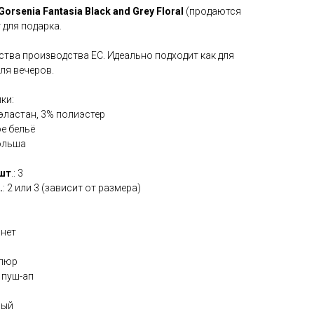
Gorsenia Fantasia Black and Grey Floral
(продаются
 для подарка.
тва производства ЕС. Идеально подходит как для
ля вечеров.
ки:
 эластан, 3% полиэстер
ое бельё
Польша
шт
.: 3
.
: 2 или 3 (зависит от размера)
онет
ипюр
 пуш-ап
ный