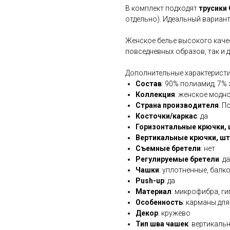
В комплект подходят
трусики
отдельно). Идеальный вариант
Женское белье высокого качес
повседневных образов, так и д
Дополнительные характеристи
Состав
: 90% полиамид, 7%
Коллекция
: женское модн
Страна производителя
: 
Косточки/каркас
: да
Горизонтальные крючки, 
Вертикальные крючки, шт
Съемные бретели
: нет
Регулируемые бретели
: да
Чашки
: уплотненные, балк
Push-up
: да
Материал
: микрофибра, г
Особенность
: карманы для
Декор
: кружево
Тип шва чашек
: вертикаль