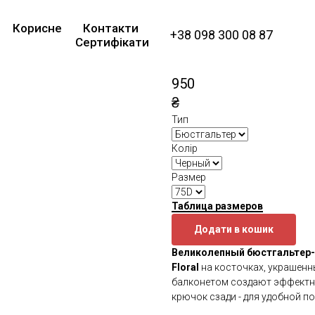
Кружевной бюстг
Корисне
Контакти
K508 Fantasia Blac
+38 098 300 08 87
Сертифікати
Gorsenia
SKU:
К508
950
₴
Тип
Колір
Размер
Таблица размеров
Додати в кошик
Великолепный бюстгальтер-ба
Floral
на косточках, украшенн
балконетом создают эффектно
крючок сзади - для удобной по