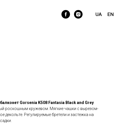
альтер балконет Gorsenia
k and Grey Floral
UA
EN
лконет Gorsenia K508 Fantasia Black and Grey
ый роскошным кружевом. Мягкие чашки с вырезом-
е декольте. Регулируемые бретели и застежка на
садки.