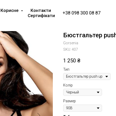
Корисне
Контакти
+38 098 300 08 87
Сертифікати
Бюстгальтер push
Gorsenia
SKU:
407
1 250
₴
Тип
Колір
Размер