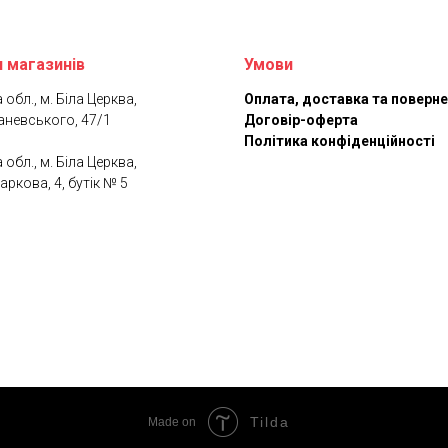
 магазинів
Умови
 обл., м. Біла Церква,
Оплата, доставка та поверн
аневського, 47/1
Договір-оферта
Політика конфіденційності
 обл., м. Біла Церква,
аркова, 4, бутік № 5
Tilda
Made on