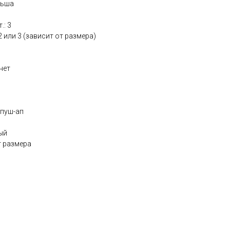
льша
.: 3
2 или 3 (зависит от размера)
нет
 пуш-ап
ый
т размера