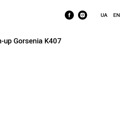
UA
EN
-up Gorsenia K407