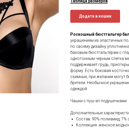
Таблица размеров
Додати в кошик
Роскошный бюстгальтер балк
украшением из эластичных по
по своему дизайну уплотненн
базовым бюстгальтерам с гла
однотонным черным слегка м
поддерживает грудь, приоткры
форму. Есть боковая косточка
съемные, при желании могут 
бретели. Необычное украшени
одеждой.
Чашки с пуш-ап подушечками
Дополнительные характеристи
Состав: 90% полиамид, 7% 
Коллекция: женское модно