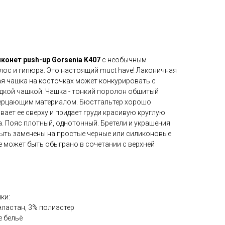
онет push-up Gorsenia K407
с необычным
лос и гипюра. Это настоящий muct have! Лаконичная
ая чашка на косточках может конкурировать с
дкой чашкой. Чашка - тонкий поролон обшитый
ерцающим материалом. Бюстгальтер хорошо
вает ее сверху и придает груди красивую круглую
. Пояс плотный, однотонный. Бретели и украшения
быть заменены на простые черные или силиконовые
е может быть обыграно в сочетании с верхней
ки:
эластан, 3% полиэстер
е бельё