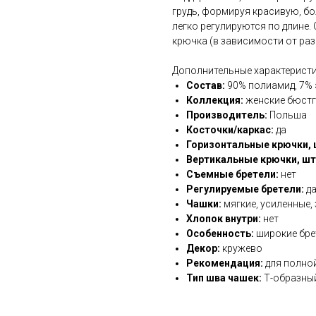
грудь, формируя красивую, бо
легко регулируются по длине. 
крючка (в зависимости от раз
Дополнительные характеристи
Состав:
90% полиамид, 7% 
Коллекция:
женские бюстг
Производитель:
Польша
Косточки/каркас:
да
Горизонтальные крючки, 
Вертикальные крючки, шт
Съемные бретели:
нет
Регулируемые бретели:
д
Чашки:
мягкие, усиленные,
Хлопок внутри:
нет
Особенность:
широкие бре
Декор:
кружево
Рекомендация:
для полной
Тип шва чашек:
Т-образны