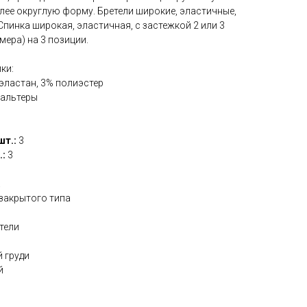
лее округлую форму. Бретели широкие, эластичные,
Спинка широкая, эластичная, с застежкой 2 или 3
мера) на 3 позиции.
ки:
эластан, 3% полиэстер
альтеры
шт.:
3
.:
3
а
 закрытого типа
тели
 груди
й