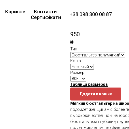
Мягкий бюстгаль
Корисне
Контакти
Gorsenia K441 Lui
+38 098 300 08 87
Сертифікати
Gorsenia
SKU:
K441
950
₴
Тип
Колір
Размер
Таблица размеров
Додати в кошик
Мягкий бюстгальтер на широк
подойдет женщинам с более 
высококачественной, износос
бюстгальтера глубокие, неупл
поддерживает, мягко фиксируе