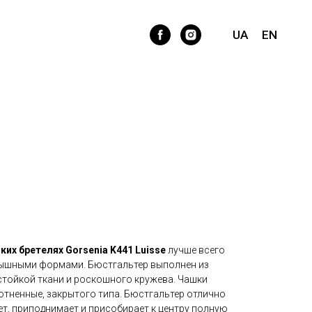
тер на широких бретелях
sse Beige
UA
EN
их бретелях Gorsenia K441 Luisse
лучше всего
пышными формами. Бюстгальтер выполнен из
тойкой ткани и роскошного кружева. Чашки
отненные, закрытого типа. Бюстгальтер отлично
т, приподнимает и присобирает к центру полную