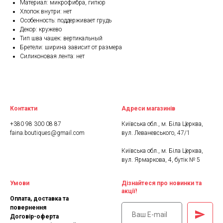
Материал: микрофибра, гипюр
Хлопок внутри: нет
Особенность: поддерживает грудь
Декор: кружево
Тип шва чашек: вертикальный
Бретели: ширина зависит от размера
Силиконовая лента: нет
Контакти
Адреси магазинів
+380 98 300 08 87
Київська обл., м. Біла Церква,
faina.boutiques@gmail.com
вул. Леваневського, 47/1
Київська обл., м. Біла Церква,
вул. Ярмаркова, 4, бутік № 5
Умови
Дізнайтеся про новинки та
акції!
Оплата, доставка та
повернення
Договір-оферта