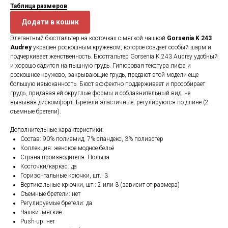
Таблица размеров
Додати в кошик
Элегантный бюстгальтер на косточках с мягкой чашкой
Gorsenia K 243
Audrey
украшен роскошным кружевом, которое создает особый шарм и
подчеркивает женственность. Бюстгальтер Gorsenia K 243 Audrey удобный
и хорошо садится на пышную грудь. Гипюровая текстура лифа и
роскошное кружево, закрывающие грудь, предают этой модели еще
большую изысканность. Бюст эффектно поддерживает и прособирает
грудь, придавая ей округлые формы и соблазнительный вид, не
вызывая дискомфорт. Бретели эластичные, регулируются по длине (2
съемные бретели).
Дополнительные характеристики:
Состав: 90% полиамид, 7% спандекс, 3% полиэстер
Коллекция: женское модное бельё
Страна производителя: Польша
Косточки/каркас: да
Горизонтальные крючки, шт.: 3
Вертикальные крючки, шт.: 2 или 3 (зависит от размера)
Съемные бретели: нет
Регулируемые бретели: да
Чашки: мягкие
Push-up: нет