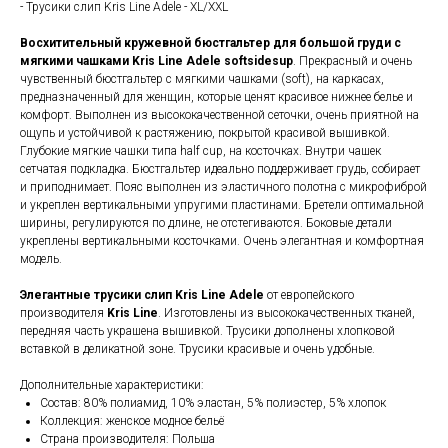
- Трусики слип Kris Line Adele - XL/XXL
Восхитительный кружевной бюстгальтер для большой груди c
мягкими чашками
Kris Line Adele softsidesup
. Прекрасный и очень
чувственный бюстгальтер с мягкими чашками (soft), на каркасах,
предназначенный для женщин, которые ценят красивое нижнее белье и
комфорт. Выполнен из высококачественной сеточки, очень приятной на
ощупь и устойчивой к растяжению, покрытой красивой вышивкой.
Глубокие мягкие чашки типа half cup, на косточках. Внутри чашек
сетчатая подкладка. Бюстгальтер идеально поддерживает грудь, собирает
и приподнимает. Пояс выполнен из эластичного полотна с микрофиброй
и укреплен вертикальными упругими пластинами. Бретели оптимальной
ширины, регулируются по длине, не отстегиваются. Боковые детали
укреплены вертикальными косточками. Очень элегантная и комфортная
модель.
Элегантные трусики слип Kris Line Adele
от европейского
производителя
Kris Line
. Изготовлены из высококачественных тканей,
передняя часть украшена вышивкой. Трусики дополнены хлопковой
вставкой в деликатной зоне. Трусики красивые и очень удобные.
Дополнительные характеристики:
Состав: 80% полиамид, 10% эластан, 5% полиэстер, 5% хлопок
Коллекция: женское модное бельё
Страна производителя: Польша