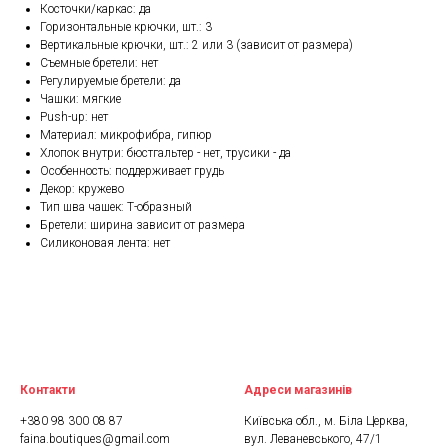
Косточки/каркас: да
Горизонтальные крючки, шт.: 3
Вертикальные крючки, шт.: 2 или 3 (зависит от размера)
Съемные бретели: нет
Регулируемые бретели: да
Чашки: мягкие
Push-up: нет
Материал: микрофибра, гипюр
Хлопок внутри: бюстгальтер - нет, трусики - да
Особенность: поддерживает грудь
Декор: кружево
Тип шва чашек: Т-образный
Бретели: ширина зависит от размера
Силиконовая лента: нет
Контакти
Адреси магазинів
+380 98 300 08 87
Київська обл., м. Біла Церква,
faina.boutiques@gmail.com
вул. Леваневського, 47/1