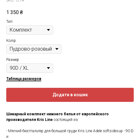
SKU:
1214
1 350
₴
Тип
Колір
Размер
Таблица размеров
Додати в кошик
Шикарный комплект нижнего белья
от европейского
производителя
Kris Line
состоящий из:
- Мягкий бюстгальтер для большой груди Kris Line Adele softsidesup - 90 D
и