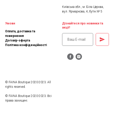
Київська обл., м. Біла Церква,
вул. Ярмаркова, 4, бутік № 5
Умови
Дізнайтеся про новинки та
акції!
Оплата, доставка та
повернення
Договір-оферта
Політика конфіденційності
© FAINA Boutique 2020-2023. All
rights reserved.
© FAINA Boutique 2020-2023. Всі
права захищені.