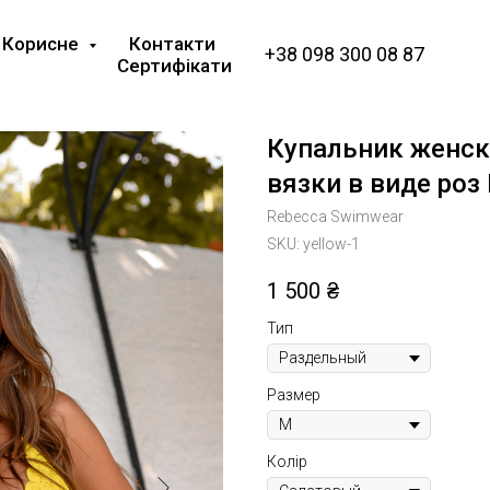
Корисне
Контакти
+38 098 300 08 87
Сертифікати
Купальник женск
вязки в виде роз
Rebecca Swimwear
SKU:
yellow-1
1 500
₴
Тип
Размер
Колір