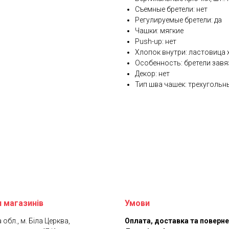
Съемные бретели: нет
Регулируемые бретели: да
Чашки: мягкие
Push-up: нет
Хлопок внутри: ластовица 
Особенность: бретели завя
Декор: нет
Тип шва чашек: трехугольн
 магазинів
Умови
 обл., м. Біла Церква,
Оплата, доставка та поверн