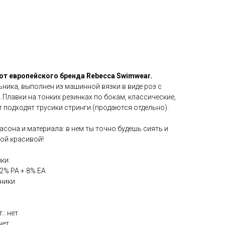
 от европейского бренда Rebecca Swimwear.
ника, выполнен из машинной вязки в виде роз с
Плавки на тонких резинках по бокам, классические,
т подходят трусики стринги (продаются отдельно).
асона и материала: в нем ты точно будешь сиять и
кой красивой!
ки:
92% PA + 8% EA
ьники
.: нет
нет