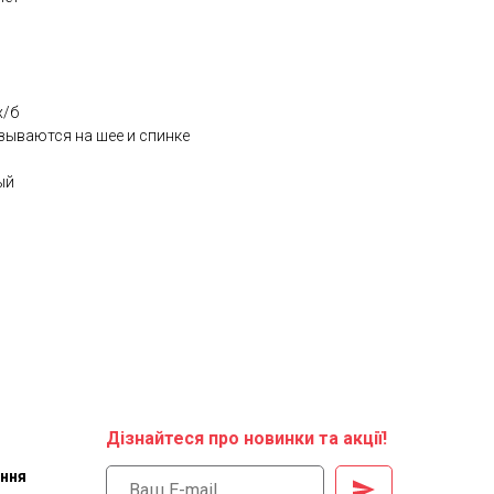
х/б
зываются на шее и спинке
ый
Дізнайтеся про новинки та акції!
ення