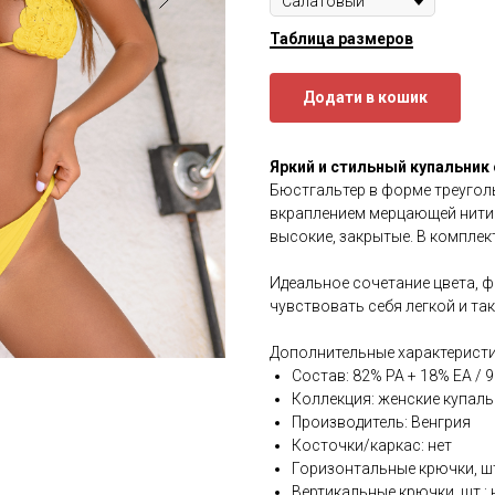
Таблица размеров
Додати в кошик
Яркий и стильный купальник
Бюстгальтер в форме треуголь
вкраплением мерцающей нити. 
высокие, закрытые. В комплек
⠀
Идеальное сочетание цвета, ф
чувствовать себя легкой и та
Дополнительные характеристи
Состав: 82% PA + 18% EA / 
Коллекция: женские купал
Производитель: Венгрия
Косточки/каркас: нет
Горизонтальные крючки, шт
Вертикальные крючки, шт.: 