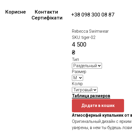
Купальник женск
Корисне
Контакти
Swarowski, со шн
+38 098 300 08 87
Сертифікати
Tiger
Rebecca Swimwear
SKU:
tiger-02
4 500
₴
Тип
Размер
Колір
Таблица размеров
Додати в кошик
Атмосферный купальник от в
Оригинальный дизайн с ярким
уверены, в нем ты будешь ло