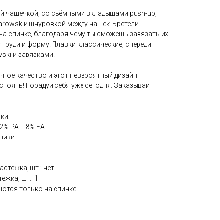
̆ чашечкой, со съёмными вкладышами push-up,
rowsk и шнуровкой между чашек. Бретели
на спинке, благодаря чему ты сможешь завязать их
 груди и форму. Плавки классические, спереди
ski и завязками.
чное качество и этот невероятный дизайн –
стоять! Порадуй себя уже сегодня. Заказывай
ки:
92% PA + 8% EA
ьники
стежка, шт.: нет
ежка, шт.: 1
аются только на спинке