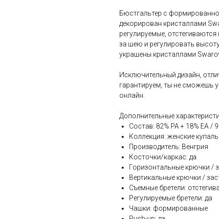
Бюстгальтер с формированнои
декорирован кристаллами Swa
регулируемые, отстегиваются 
за шею и регулировать высоту
украшены кристаллами Swarov
⠀
Исключительный дизайн, отли
гарантируем, ты не сможешь у
онлайн.
Дополнительные характеристи
Состав: 82% PA + 18% EA / 
Коллекция: женские купал
Производитель: Венгрия
Косточки/каркас: да
Горизонтальные крючки / за
Вертикальные крючки / заст
Съемные бретели: отстегив
Регулируемые бретели: да
Чашки: формированные
Push-up: да