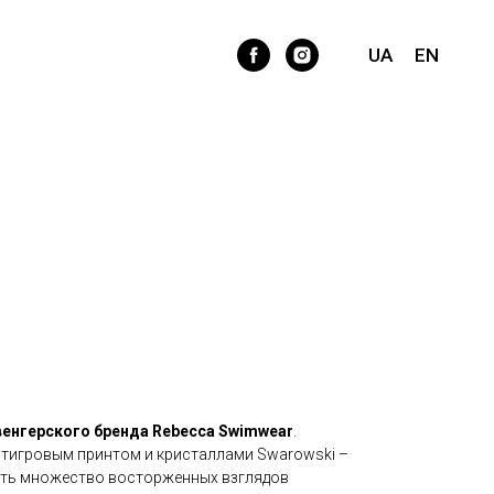
ий раздельный с кристаллами
уровкой Rebecca Swimwear
UA
EN
енгерского бренда Rebecca Swimwear
.
 тигровым принтом и кристаллами Swarowski –
вить множество восторженных взглядов