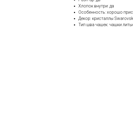
Хлопок внутри: да
Особенность: хорошо прис
Декор: кристаллы Swarovsk
Тип шва чашек: чашки лит