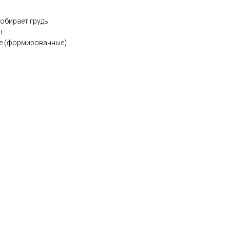
обирает грудь
i
ые (формированные)