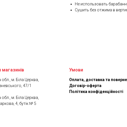
Не использовать барабанн
Сушить без отжима в верт
 магазинів
Умови
 обл., м. Біла Церква,
Оплата, доставка та поверн
аневського, 47/1
Договір-оферта
Політика конфіденційності
 обл., м. Біла Церква,
аркова, 4, бутік № 5