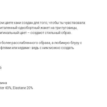
 цвете хаки создан для того, чтобы ты чувствовала
риталенный однобортный жакет на три пуговицы,
ригинальный цвет – создают стильный образ.
я более расслабленного образа, а любимую блузу с
флями или кедами - ведь с ним можно создать
й
аина
ter 40%, Elastane 20%