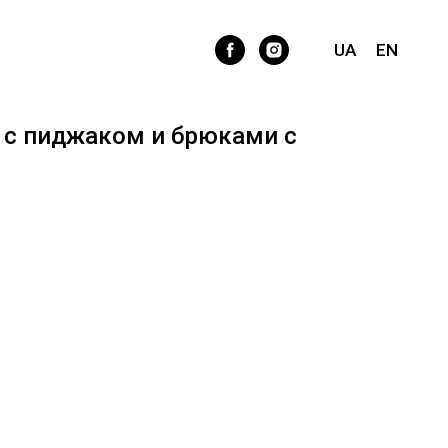
UA
EN
с пиджаком и брюками с