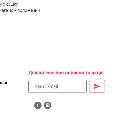
ую сушку
икальном положении
Дізнайтеся про новинки та акції!
ення