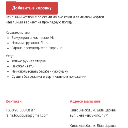
Добавить в корзину
Стильный костюм с брюками из эко-кожи и замшевой кофтой –
идеальный вариант на прохладную погоду.
Характеристики:
Бижутерия в комплекте: Нет
Наличие рукавов: Есть
Страна производителя: Украина
Уход:
Только ручная стирка
Не отбеливать
Не использовать барабанную сушку
Сушить без отжима в вертикальном положении
Контакти
Адреси магазинів
+380 98 300 08 87
Київська обл., м. Біла Церква,
faina.boutiques@gmail.com
вул. Леваневського, 47/1
Київська обл., м. Біла Церква,