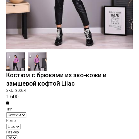
Костюм с брюками из эко-кожи и
замшевой кофтой Lilac
SKU:
3002-l
1 600
₴
Тип
Колір
Размер