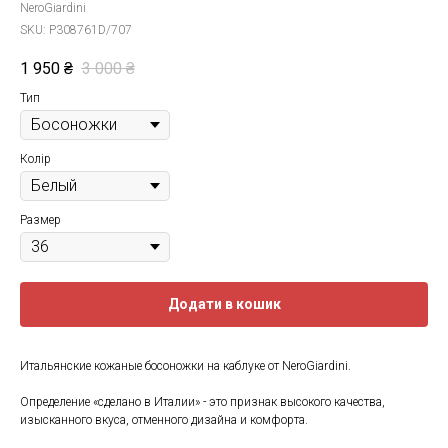
NeroGiardini
SKU:
P308761D/707
1 950
₴
3 000
₴
Тип
Колір
Размер
Додати в кошик
Итальянские кожаные босоножки на каблуке от NeroGiardini.
Определение «сделано в Италии» - это признак высокого качества,
изысканного вкуса, отменного дизайна и комфорта.