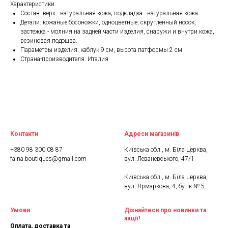
Характеристики:
Состав: верх - натуральная кожа; подкладка - натуральная кожа
Детали: кожаные босоножки, одноцветные, скругленный носок,
застежка - молния на задней части изделия, снаружи и внутри кожа,
резиновая подошва.
Параметры изделия: каблук 9 см, высота патформы 2 см
Страна-производителя: Италия
Контакти
Адреси магазинів
+380 98 300 08 87
Київська обл., м. Біла Церква,
faina.boutiques@gmail.com
вул. Леваневського, 47/1
Київська обл., м. Біла Церква,
вул. Ярмаркова, 4, бутік № 5
Умови
Дізнайтеся про новинки та
акції!
Оплата, доставка та