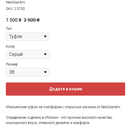
NeroGiardini
SKU:
23700
1 500
₴
2 500
₴
Тип
Колір
Размер
Додати в кошик
Итальянские туфли на платформе с открытым носиком от NeroGiardini.
Определение «сделано в Италии» - это признак высокого качества,
изысканного вкуса, отменного дизайна и комфорта.