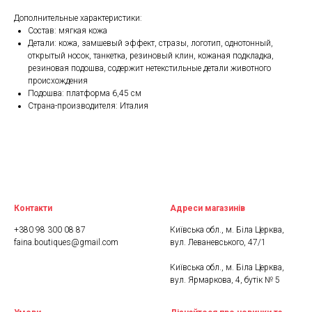
Дополнительные характеристики:
Состав: мягкая кожа
Детали: кожа, замшевый эффект, стразы, логотип, однотонный,
открытый носок, танкетка, резиновый клин, кожаная подкладка,
резиновая подошва, содержит нетекстильные детали животного
происхождения
Подошва: платформа 6,45 см
Страна-производителя: Италия
Контакти
Адреси магазинів
+380 98 300 08 87
Київська обл., м. Біла Церква,
faina.boutiques@gmail.com
вул. Леваневського, 47/1
Київська обл., м. Біла Церква,
вул. Ярмаркова, 4, бутік № 5