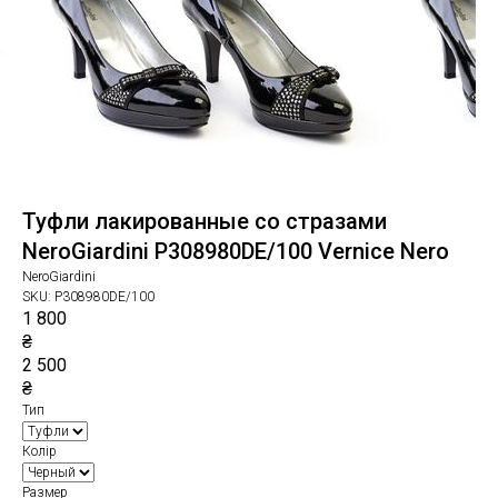
Туфли лакированные со стразами
NeroGiardini P308980DE/100 Vernice Nero
NeroGiardini
SKU:
P308980DE/100
1 800
₴
2 500
₴
Тип
Колір
Размер