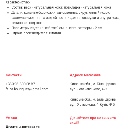
Характеристики:
Состав: верх - натуральная кожа; подкладка - натуральная кожа
Детали: кожаные босоножки, одноцветные, скругленный носок,
застежка - молния на задней части изделия, снаружи и внутри кожа,
резиновая подошва.
Параметры изделия: каблук 9 см, высота патформы 2 см
Страна-производителя: Италия
Контакти
Адреси магазинів
+380 98 300 08 87
Київська обл., м. Біла Церква,
faina.boutiques@gmail.com
вул. Леваневського, 47/1
Київська обл., м. Біла Церква,
вул. Ярмаркова, 4, бутік № 5
Умови
Дізнайтеся про новинки та
акції!
Оплата, доставка та