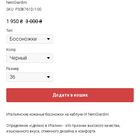
NeroGiardini
SKU:
P308761D/100
1 950
₴
3 000
₴
Тип
Колір
Размер
Додати в кошик
Итальянские кожаные босоножки на каблуке от NeroGiardini.
Определение «сделано в Италии» - это признак высокого качества,
изысканного вкуса, отменного дизайна и комфорта.