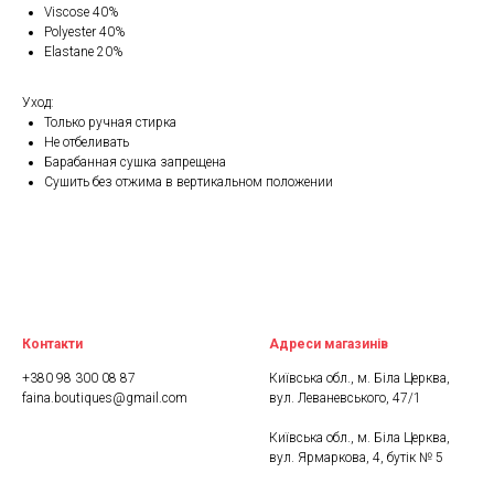
Viscose 40%
Polyester 40%
Elastane 20%
Уход:
Только ручная стирка
Не отбеливать
Барабанная сушка запрещена
Сушить без отжима в вертикальном положении
Контакти
Адреси магазинів
+380 98 300 08 87
Київська обл., м. Біла Церква,
faina.boutiques@gmail.com
вул. Леваневського, 47/1
Київська обл., м. Біла Церква,
вул. Ярмаркова, 4, бутік № 5