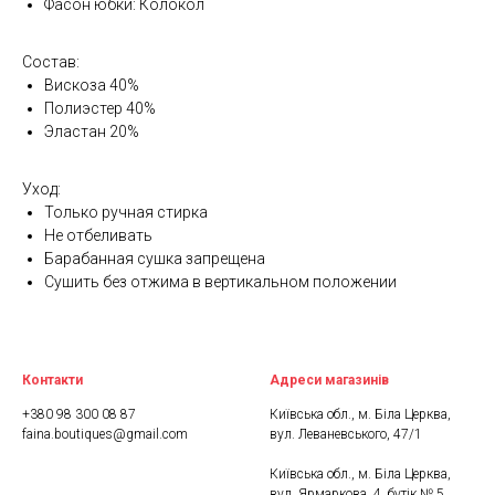
Фасон юбки: Колокол
Состав:
Вискоза 40%
Полиэстер 40%
Эластан 20%
Уход:
Только ручная стирка
Не отбеливать
Барабанная сушка запрещена
Сушить без отжима в вертикальном положении
Контакти
Адреси магазинів
+380 98 300 08 87
Київська обл., м. Біла Церква,
faina.boutiques@gmail.com
вул. Леваневського, 47/1
Київська обл., м. Біла Церква,
вул. Ярмаркова, 4, бутік № 5