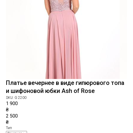
Платье вечернее в виде гипюрового топа
и шифоновой юбки Ash of Rose
SKU:
G 2200
1 900
₴
2 500
₴
Тип