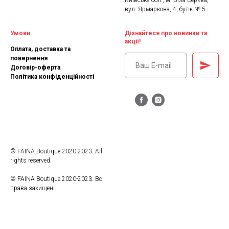
Київська обл., м. Біла Церква,
вул. Ярмаркова, 4, бутік № 5
Умови
Дізнайтеся про новинки та
акції!
Оплата, доставка та
повернення
Договір-оферта
Політика конфіденційності
© FAINA Boutique 2020-2023. All
rights reserved.
© FAINA Boutique 2020-2023. Всі
права захищені.