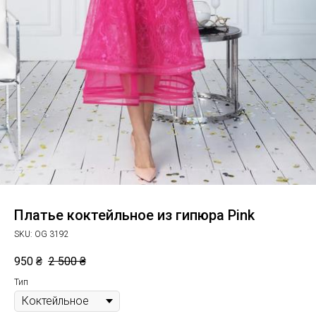
Платье коктейльное из гипюра Pink
SKU:
OG 3192
950
₴
2 500
₴
Тип