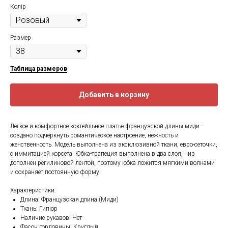
Колір
Размер
Таблица размеров
Добавить в корзину
Легкое и комфортное коктейльное платье французской длины миди -
создано подчеркнуть романтическое настроение, нежность и
женственность. Модель выполнена из эксклюзивной ткани, евро-сеточки,
с иммитацией корсета. Юбка-трапеция выполнена в два слоя, низ
дополнен регилиновой лентой, поэтому юбка ложится мягкими волнами
и сохраняет постоянную форму.
Характеристики:
Длина: Французская длина (Миди)
Ткань: Гипюр
Наличие рукавов: Нет
Фасон горловины: Круглый