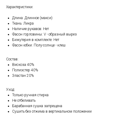
Характеристики:
Длина: Длинное (макси)
Ткань: Ликра
Наличие рукавов: Нет
Фасон горловины: V - образный вырез
Бижутерия в комплекте: Нет
Фасон юбки: Полу-солнце - клеш
Состав:
Вискоза 40%
Полиэстер 40%
Эластан 20%
Уход:
Только ручная стирка
Не отбеливать
Барабанная сушка запрещена
Сушить без отжима в вертикальном положении