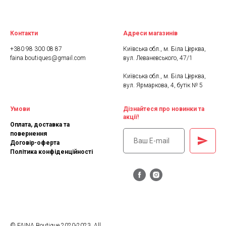
Контакти
Адреси магазинів
+380 98 300 08 87
Київська обл., м. Біла Церква,
faina.boutiques@gmail.com
вул. Леваневського, 47/1
Київська обл., м. Біла Церква,
вул. Ярмаркова, 4, бутік № 5
Умови
Дізнайтеся про новинки та
акції!
Оплата, доставка та
повернення
Договір-оферта
Політика конфіденційності
© FAINA Boutique 2020-2023. All