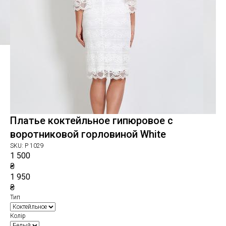
Платье коктейльное гипюровое с
воротниковой горловиной White
SKU:
P 1029
1 500
₴
1 950
₴
Тип
Колір