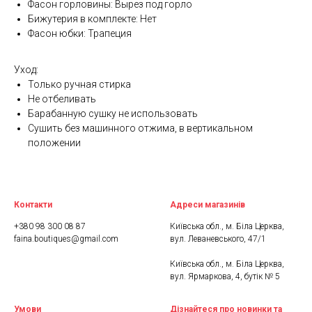
Фасон горловины: Вырез под горло
Бижутерия в комплекте: Нет
Фасон юбки: Трапеция
Уход:
Только ручная стирка
Не отбеливать
Барабанную сушку не использовать
Сушить без машинного отжима, в вертикальном
положении
Контакти
Адреси магазинів
+380 98 300 08 87
Київська обл., м. Біла Церква,
faina.boutiques@gmail.com
вул. Леваневського, 47/1
Київська обл., м. Біла Церква,
вул. Ярмаркова, 4, бутік № 5
Умови
Дізнайтеся про новинки та