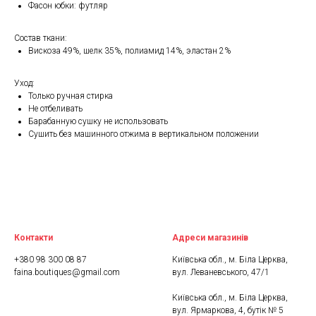
Фасон юбки: футляр
Состав ткани:
Вискоза 49%, шелк 35%, полиамид 14%, эластан 2%
Уход:
Только ручная стирка
Не отбеливать
Барабанную сушку не использовать
Сушить без машинного отжима в вертикальном положении
Контакти
Адреси магазинів
+380 98 300 08 87
Київська обл., м. Біла Церква,
faina.boutiques@gmail.com
вул. Леваневського, 47/1
Київська обл., м. Біла Церква,
вул. Ярмаркова, 4, бутік № 5