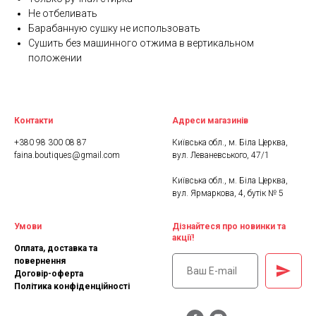
Не отбеливать
Барабанную сушку не использовать
Сушить без машинного отжима в вертикальном
положении
Контакти
Адреси магазинів
+380 98 300 08 87
Київська обл., м. Біла Церква,
faina.boutiques@gmail.com
вул. Леваневського, 47/1
Київська обл., м. Біла Церква,
вул. Ярмаркова, 4, бутік № 5
Умови
Дізнайтеся про новинки та
акції!
Оплата, доставка та
повернення
Договір-оферта
Політика конфіденційності