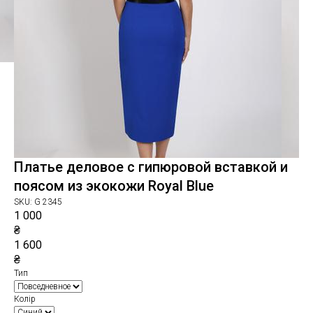
Платье деловое с гипюровой вставкой и
поясом из экокожи Royal Blue
SKU:
G 2345
1 000
₴
1 600
₴
Тип
Колір