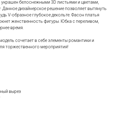
и, украшен белоснежными 3D листьями и цветами,
. Данное дизайнерское решение позволяет вытянуть
рудь V-образное глубокое декольте. Фасон платья
ркнет женственность фигуры. Юбка с переливом,
рнее время.
модель сочетает в себе элементы романтики и
для торжественного мероприятия!
зный вырез
т