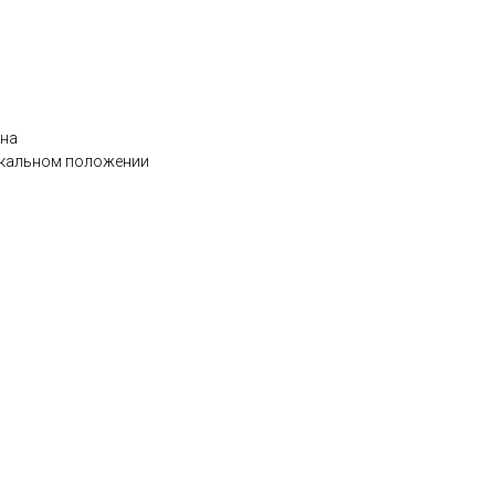
ена
икальном положении