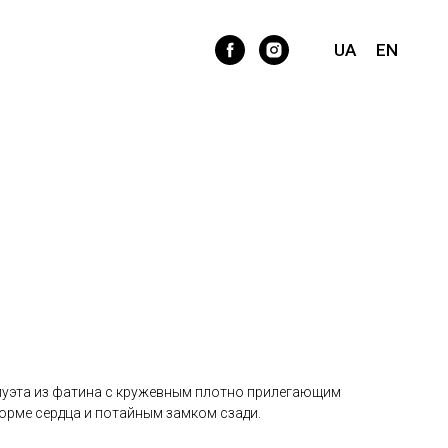
с 3D лепестками ручной
UA
EN
луэта из фатина с кружевным плотно прилегающим
орме сердца и потайным замком сзади.