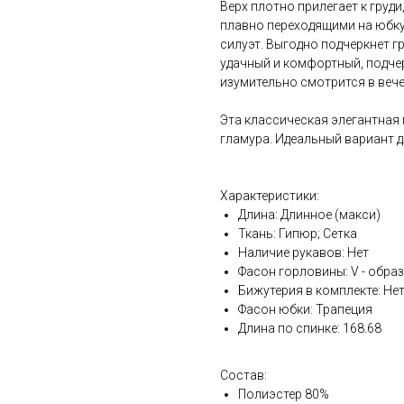
Верх плотно прилегает к груд
плавно переходящими на юбку
силуэт. Выгодно подчеркнет г
удачный и комфортный, подче
изумительно смотрится в вече
Эта классическая элегантная 
гламура. Идеальный вариант 
Характеристики:
Длина: Длинное (макси)
Ткань: Гипюр; Сетка
Наличие рукавов: Нет
Фасон горловины: V - обра
Бижутерия в комплекте: Не
Фасон юбки: Трапеция
Длина по спинке: 168.68
Состав:
Полиэстер 80%