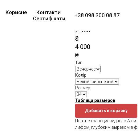
Платье вечернее 
Корисне
Контакти
работы Lilac
+38 098 300 08 87
Сертифікати
SKU:
G 2309
2 900
₴
4 000
₴
Тип
Колір
Размер
Таблица размеров
Добавить в корзину
Платье трапециевидного А-си
лифом, глубоким вырезом в ф