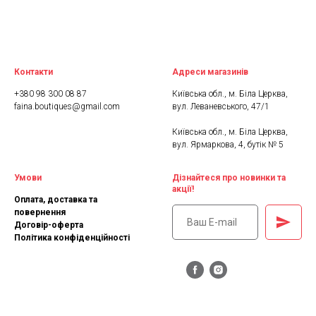
Контакти
Адреси магазинів
+380 98 300 08 87
Київська обл., м. Біла Церква,
faina.boutiques@gmail.com
вул. Леваневського, 47/1
Київська обл., м. Біла Церква,
вул. Ярмаркова, 4, бутік № 5
Умови
Дізнайтеся про новинки та
акції!
Оплата, доставка та
повернення
Договір-оферта
Політика конфіденційності