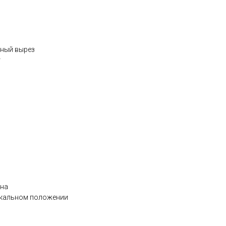
зный вырез
т
ена
икальном положении