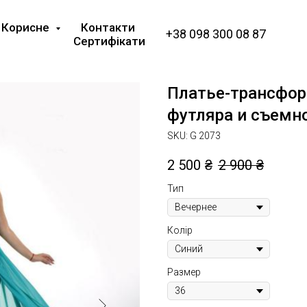
Корисне
Контакти
+38 098 300 08 87
Сертифікати
Платье-трансфор
футляра и съемн
SKU:
G 2073
2 500
₴
2 900
₴
Тип
Колір
Размер