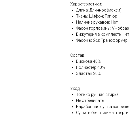
Характеристики:
Длина: Длинное (макси)
Ткань: Шифон; Гипюр
Наличие рукавов: Нет
Фасон горловины: V - обра
Бижутерия в комплекте: Не
Фасон юбки: Трансформер
Состав:
Вискоза 40%
Полиэстер 40%
Эластан 20%
Уход:
Только ручная стирка
Не отбеливать
Барабанная сушка запрещ
Сушить без отжима в верт