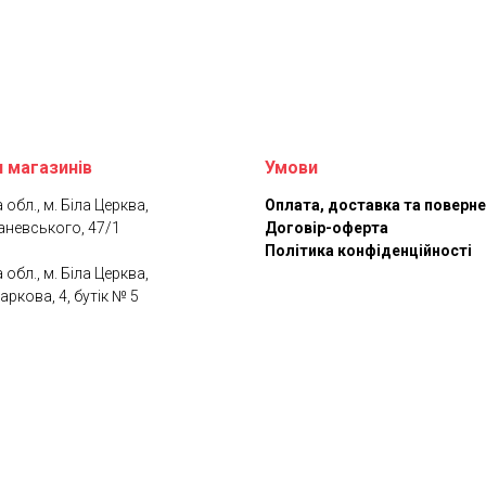
 магазинів
Умови
 обл., м. Біла Церква,
Оплата, доставка та поверн
аневського, 47/1
Договір-оферта
Політика конфіденційності
 обл., м. Біла Церква,
аркова, 4, бутік № 5