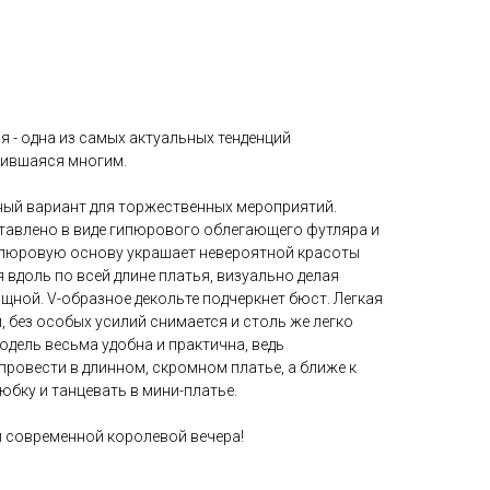
я - одна из самых актуальных тенденций
бившаяся многим.
ный вариант для торжественных мероприятий.
ставлено в виде гипюрового облегающего футляра и
пюровую основу украшает невероятной красоты
 вдоль по всей длине платья, визуально делая
ящной. V-образное декольте подчеркнет бюст. Легкая
 без особых усилий снимается и столь же легко
одель весьма удобна и практична, ведь
ровести в длинном, скромном платье, а ближе к
юбку и танцевать в мини-платье.
й современной королевой вечера!