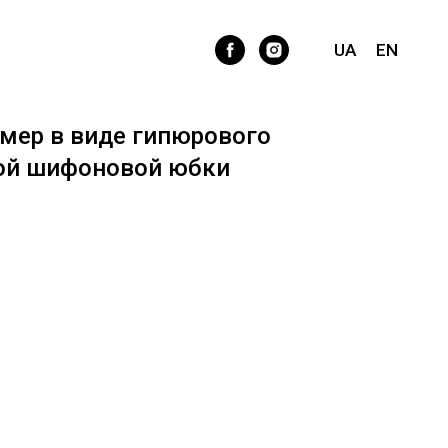
UA
EN
мер в виде гипюрового
ой шифоновой юбки