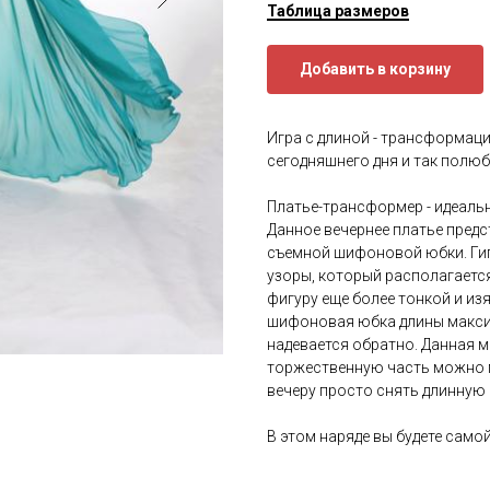
Таблица размеров
Добавить в корзину
Игра с длиной - трансформаци
сегодняшнего дня и так полю
Платье-трансформер - идеаль
Данное вечернее платье пред
съемной шифоновой юбки. Ги
узоры, который располагается
фигуру еще более тонкой и из
шифоновая юбка длины макси,
надевается обратно. Данная м
торжественную часть можно п
вечеру просто снять длинную 
В этом наряде вы будете само