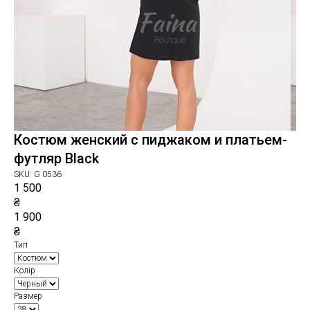
Костюм женский с пиджаком и платьем-
футляр Black
SKU:
G 0536
1 500
₴
1 900
₴
Тип
Колір
Размер