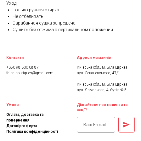
Уход:
Только ручная стирка
Не отбеливать
Барабанная сушка запрещена
Сушить без отжима в вертикальном положении
Контакти
Адреси магазинів
+380 98 300 08 87
Київська обл., м. Біла Церква,
faina.boutiques@gmail.com
вул. Леваневського, 47/1
Київська обл., м. Біла Церква,
вул. Ярмаркова, 4, бутік № 5
Умови
Дізнайтеся про новинки та
акції!
Оплата, доставка та
повернення
Договір-оферта
Політика конфіденційності