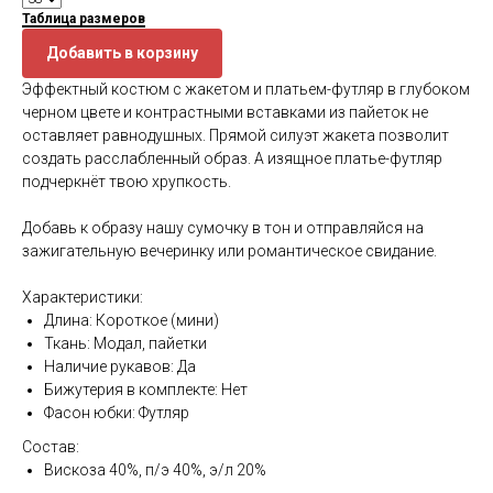
Таблица размеров
Добавить в корзину
Эффектный костюм с жакетом и платьем-футляр в глубоком
черном цвете и контрастными вставками из пайеток не
оставляет равнодушных. Прямой силуэт жакета позволит
создать расслабленный образ. А изящное платье-футляр
подчеркнёт твою хрупкость.
⠀
Добавь к образу нашу сумочку в тон и отправляйся на
зажигательную вечеринку или романтическое свидание.
⠀
Характеристики:
Длина: Короткое (мини)
Ткань: Модал, пайетки
Наличие рукавов: Да
Бижутерия в комплекте: Нет
Фасон юбки: Футляр
Состав:
Вискоза 40%, п/э 40%, э/л 20%