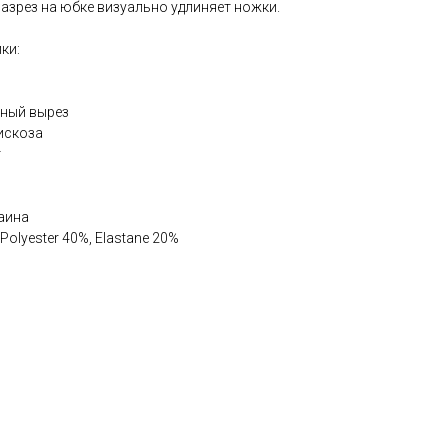
азрез на юбке визуально удлиняет ножки.
ки:
зный вырез
искоза
т
аина
Polyester 40%, Elastane 20%