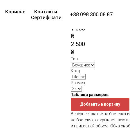
Платье вечернее 
Корисне
Контакти
Lilac
+38 098 300 08 87
Сертифікати
SKU:
G 3137
1 600
₴
2 500
₴
Тип
Колір
Размер
Таблица размеров
Добавить в корзину
Вечернее платье на бретелях и
на бретелях, открывает шею и
и придает ей объем. Юбка сво