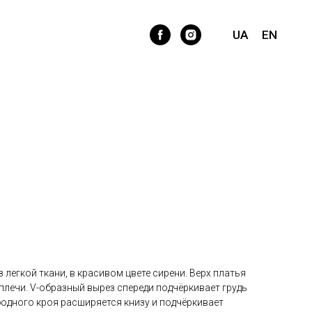
на бретелях из легкой ткани
UA
EN
з легкой ткани, в красивом цвете сирени. Верх платья
 плечи. V-образный вырез спереди подчёркивает грудь
бодного кроя расширяется книзу и подчёркивает