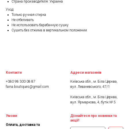
Страна производителя: Украина
Уход:
Только ручная стирка
Не отбеливать
Не использовать барабанную сушку
Сушить без отжима в вертикальном положении
Контакти
Адреси магазинів
+380 98 300 08 87
Київська обл., м. Біла Церква,
faina.boutiques@gmail.com
вул. Леваневського, 47/1
Київська обл., м. Біла Церква,
вул. Ярмаркова, 4, бутік № 5
Умови
Дізнайтеся про новинки та
акції!
Оплата, доставка та