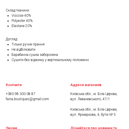
Склад тканини:
Viscose 40%
Polyester 40%
Elastane 20%
Догляд:
Тільки ручне прання
Не відбілювати
Барабанна сушка заборонена
Сушити без віджиму у вертикальному положенні
Контакти
Адреси магазинів
+380 98 300 08 87
Київська обл., м. Біла Церква,
faina.boutiques@gmail.com
вул. Леваневського, 47/1
Київська обл., м. Біла Церква,
вул. Ярмаркова, 4, бутік № 5
Умови
Дізнайтеся про новинки та