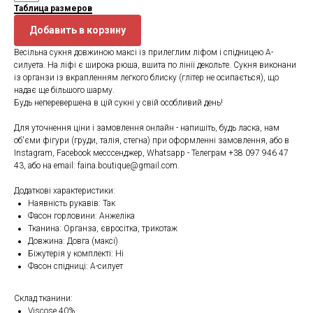
Таблица размеров
Добавить в корзину
Весільна сукня довжиною максі із прилеглим ліфом і спідницею А-
силуета. На ліфі є широка рюша, вшита по лінії декольте. Сукня виконани
із органзи із вкрапленням легкого блиску (глітер не осипається), що
надає ще більшого шарму.
Будь неперевершена в цій сукні у свій особливий день!
Для уточнення ціни і замовлення онлайн - напишіть, будь ласка, нам
об'єми фігури (груди, талія, стегна) при оформленні замовлення, або в
Instagram, Facebook месссенджер, Whatsapp - Телеграм +38 097 946 47
43, або на email: faina.boutique@gmail.com.
Додаткові характеристики:
Наявність рукавів: Так
Фасон горловини: Анжеліка
Тканина: Органза, євросітка, трикотаж
Довжина: Довга (максі)
Біжутерія у комплекті: Ні
Фасон спідниці: А-силует
Склад тканини:
Viscose 40%