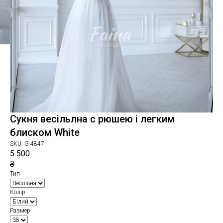
Сукня весільлна с рюшею і легким
блиском White
SKU:
G 4847
5 500
₴
Тип
Колір
Размер