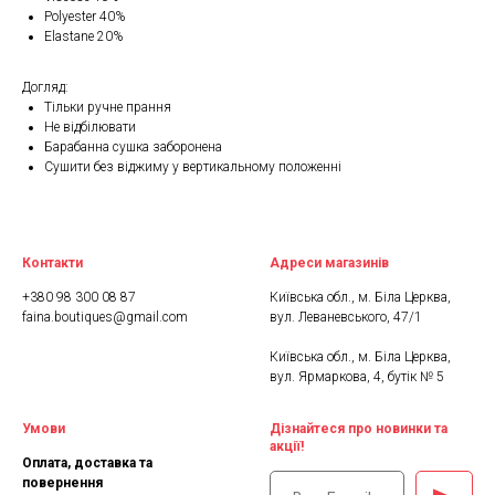
Polyester 40%
Elastane 20%
Догляд:
Тільки ручне прання
Не відбілювати
Барабанна сушка заборонена
Сушити без віджиму у вертикальному положенні
Контакти
Адреси магазинів
+380 98 300 08 87
Київська обл., м. Біла Церква,
faina.boutiques@gmail.com
вул. Леваневського, 47/1
Київська обл., м. Біла Церква,
вул. Ярмаркова, 4, бутік № 5
Умови
Дізнайтеся про новинки та
акції!
Оплата, доставка та
повернення