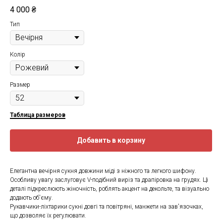
4 000
₴
Тип
Колір
Размер
Таблица размеров
Добавить в корзину
Елегантна вечірня сукня довжини міді з ніжного та легкого шифону.
Особливу увагу заслуговує V-подібний виріз та драпіровка на грудях. Ці
деталі підкреслюють жіночність, роблять акцент на декольте, та візуально
додають об'єму.
Рукавчики-ліхтарики сукні довгі та повітряні, манжети на зав'язочках,
що дозволяє їх регулювати.