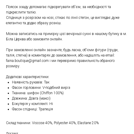
Поясок ззаду допомагає підкорегувати об'єм, за необхідності та
підкреслити талію.
Спідниця з розрізом на нозі, стікає по лінії стегон, це виглядає дуже
елегантно та додає образу розкіш.
Можна записатись на примірку цієї вечірньої сукні в нашому бутику в м.
Біла Церква або замовити онлайн.
При замовленні онлайн зазначте, будь ласка, об'єми фігури (груди,
талія, стегна) в коментарях до замовлення, або надішліть на email:
faina.boutique@gmail.com і ми перевіримо правильність обраного
розміру.
Додаткові характеристики:
Наявність рукавів: Так
Фасон горловини: V-подібний виріз
Тканина: шифон (Chiffon 100%)
Довжина: Довга (максі)
Біжутерія у комплекті: Ні
Фасон спідниці: Трапеція
Склад тканини: Viscose 40%, Polyester 40%, Elastane 20%
Догляд: