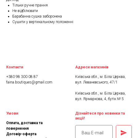
Тільки ручне прання
Не відбілювати
Барабанна сушка заборонена
Сушити у вертикальному положенні
Контакти
Адреси магазинів
+380 98 300 08 87
Київська обл., м. Біла Церква,
faina.boutiques@gmail.com
вул. Леваневського, 47/1
Київська обл., м. Біла Церква,
вул. Ярмаркова, 4, бутік № 5
Умови
Дізнайтеся про новинки та
акції!
Оплата, доставка та
повернення
Договір-оферта