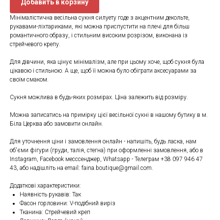
Добавить в корзину
Мінімалістична весільна сукня силуету годе з акцентним декольте,
рукавами-ліхтариками, які можна приспустити на плечі для більш
романтичного образу, і стильним високим розрізом, виконана із
стрейчевого крепу.
Для дівчини, яка цінує мінімалізм, але при цьому хоче, щоб сукня була
цікавою і стильною. А ще, щоб її можна було обіграти аксесуарами за
своїм смаком.
Сукня можлива в будь-яких розмірах. Ціна залежить від розміру.
Можна записатись на примірку цієї весільної сукні в нашому бутику в м.
Біла Церква або замовити онлайн.
Для уточнення ціни і замовлення онлайн - напишіть, будь ласка, нам
об'єми фігури (груди, талія, стегна) при оформленні замовлення, або в
Instagram, Facebook месссенджер, Whatsapp - Телеграм +38 097 946 47
43, або надішліть на email: faina.boutique@gmail.com.
Додаткові характеристики:
Наявність рукавів: Так
Фасон горловини: V-подібний виріз
Тканина: Стрейчевий креп