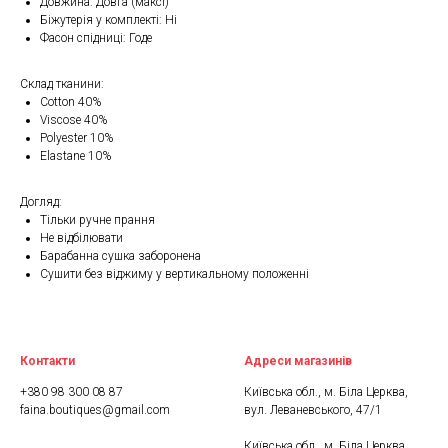
Довжина: Довга (максі)
Біжутерія у комплекті: Ні
Фасон спідниці: Годе
Склад тканини:
Cotton 40%
Viscose 40%
Polyester 10%
Elastane 10%
Догляд:
Тільки ручне прання
Не відбілювати
Барабанна сушка заборонена
Сушити без віджиму у вертикальному положенні
Контакти
Адреси магазинів
+380 98 300 08 87
Київська обл., м. Біла Церква,
faina.boutiques@gmail.com
вул. Леваневського, 47/1
Київська обл., м. Біла Церква,