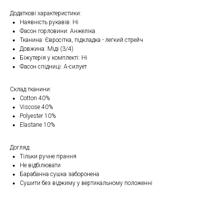
Додаткові характеристики:
Наявність рукавів: Ні
Фасон горловини: Анжеліка
Тканина: Євросітка, підкладка - легкий стрейч
Довжина: Міді (3/4)
Біжутерія у комплекті: Ні
Фасон спідниці: А-силует
Склад тканини:
Cotton 40%
Viscose 40%
Polyester 10%
Elastane 10%
Догляд:
Тільки ручне прання
Не відбілювати
Барабанна сушка заборонена
Сушити без віджиму у вертикальному положенні