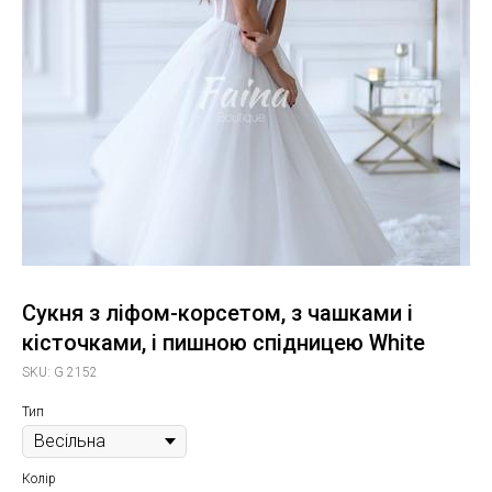
Сукня з ліфом-корсетом, з чашками і
кісточками, і пишною спідницею White
SKU:
G 2152
Тип
Колір