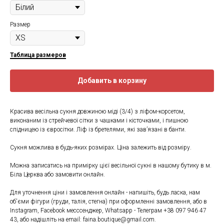
Размер
Таблица размеров
Добавить в корзину
Красива весільна сукня довжиною міді (3/4) з ліфом-корсетом,
виконаним із стрейчевої сітки з чашками і кісточками, і пишною
спідницею із євросітки. Ліф із бретелями, які зав’язані в банти.
Сукня можлива в будь-яких розмірах. Ціна залежить від розміру.
Можна записатись на примірку цієї весільної сукні в нашому бутику в м.
Біла Церква або замовити онлайн.
Для уточнення ціни і замовлення онлайн - напишіть, будь ласка, нам
об'єми фігури (груди, талія, стегна) при оформленні замовлення, або в
Instagram, Facebook месссенджер, Whatsapp - Телеграм +38 097 946 47
43, або надішліть на email: faina.boutique@gmail.com.