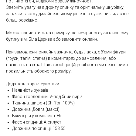
по лінії стегон, надаючи образу жіночності.
Зверніть увагу на відкриту спинку та оригінальну шнурівку,
завдяки такому дизайнерському рішенню сукня виглядає ще
більш розкішно.
Можна записатись на примірку цієї вечірньої сукні в нашому
бутику в м. Біла Церква або замовити онлайн.
При замовленні онлайн зазначте, будь ласка, об'єми фігури
(груди, талія, стегна) в коментарях до замовлення, або
надішліть на email: faina.boutique@gmail.com і ми перевіримо
правильність обраного розміру.
Додаткові характеристики:
Наявність рукавів: Ні
Фасон горловини: V-подібний виріз
Тканина: шифон (Chiffon 100%)
Довжина: Довга (максі)
Біжутерія у комплекті: Ні
Фасон спідниці: А-силует
Довжина по спинці: 153.55