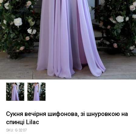
Сукня вечірня шифонова, зі шнуровкою на
спинці Lilac
SKU:
G 3207