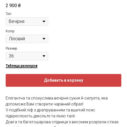
2 900
₴
Тип
Колір
Размер
Таблица размеров
Добавить в корзину
Елегантна та спокуслива вечірня сукня А-силуета, яка
допоможе Вам створити чарівний образ!
V-подібний ліф з драпіруванням та вшитий пояс
підкреслюють декольте та лінію талії.
Довга та багатошарова спідниця з високим розрізом стікає