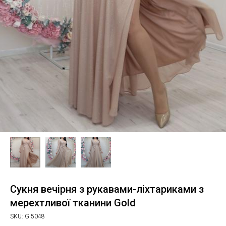
Сукня вечірня з рукавами-ліхтариками з
мерехтливої тканини Gold
SKU:
G 5048