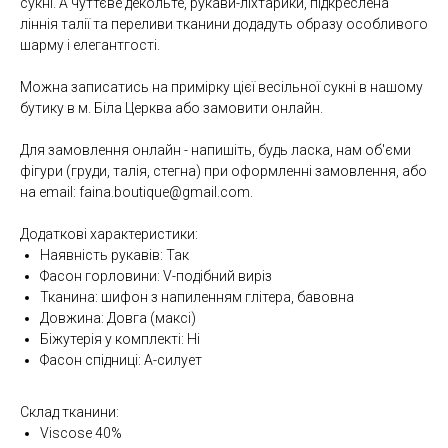
сукні. А чуттєве декольте, рукави-ліхтарики, підкреслена
ліннія талії та переливи тканини додадуть образу особливого
шарму і елегантгості.
Можна записатись на примірку цієї весільної сукні в нашому
бутику в м. Біла Церква або замовити онлайн.
Для замовлення онлайн - напишіть, будь ласка, нам об'єми
фігури (груди, талія, стегна) при оформленні замовлення, або
на email: faina.boutique@gmail.com.
Додаткові характеристики:
Наявність рукавів: Так
Фасон горловини: V-подібний виріз
Тканина: шифон з напиленням глітера, бавовна
Довжина: Довга (максі)
Біжутерія у комплекті: Ні
Фасон спідниці: А-силует
Склад тканини:
Viscose 40%