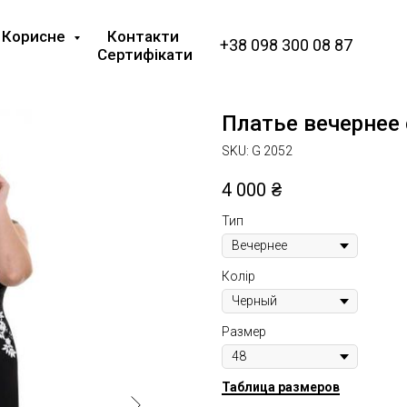
Корисне
Контакти
+38 098 300 08 87
Сертифікати
Платье вечернее
SKU:
G 2052
4 000
₴
Тип
Колір
Размер
Таблица размеров