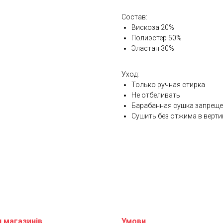
Состав:
Вискоза 20%
Полиэстер 50%
Эластан 30%
Уход:
Только ручная стирка
Не отбеливать
Барабанная сушка запрещ
Сушить без отжима в верт
 магазинів
Умови