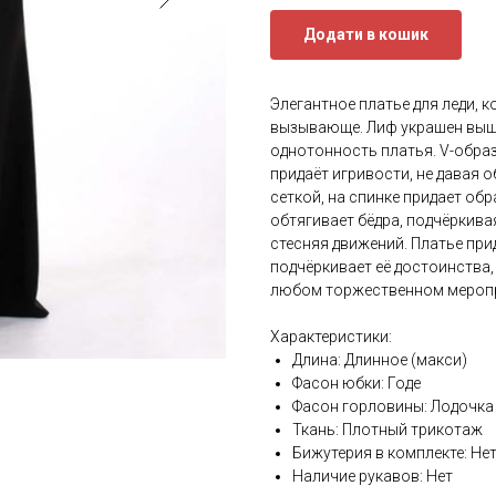
Додати в кошик
Элегантное платье для леди, 
вызывающе. Лиф украшен выши
однотонность платья. V-образ
придаёт игривости, не давая 
сеткой, на спинке придает обр
обтягивает бёдра, подчёркива
стесняя движений. Платье при
подчёркивает её достоинства
любом торжественном мероп
Характеристики:
Длина: Длинное (макси)
Фасон юбки: Годе
Фасон горловины: Лодочка
Ткань: Плотный трикотаж
Бижутерия в комплекте: Не
Наличие рукавов: Нет