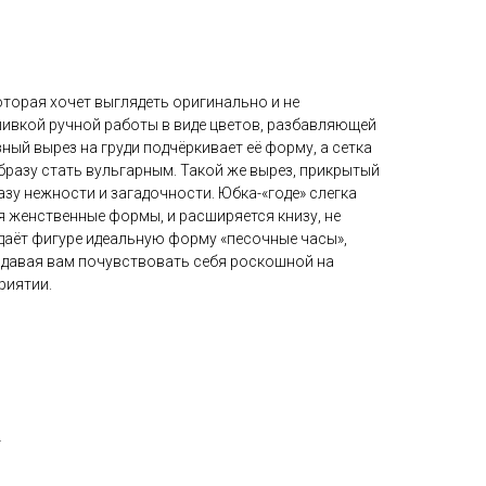
которая хочет выглядеть оригинально и не
вкой ручной работы в виде цветов, разбавляющей
ный вырез на груди подчёркивает её форму, а сетка
образу стать вульгарным. Такой же вырез, прикрытый
азу нежности и загадочности. Юбка-«годе» слегка
я женственные формы, и расширяется книзу, не
даёт фигуре идеальную форму «песочные часы»,
, давая вам почувствовать себя роскошной на
риятии.
т