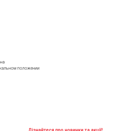
ена
икальном положении
Дізнайтеся про новинки та акції!