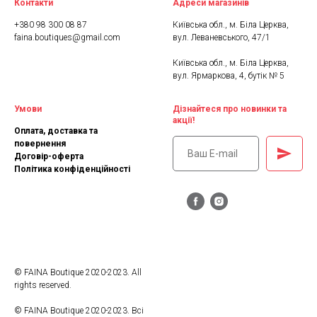
Контакти
Адреси магазинів
+380 98 300 08 87
Київська обл., м. Біла Церква,
faina.boutiques@gmail.com
вул. Леваневського, 47/1
Київська обл., м. Біла Церква,
вул. Ярмаркова, 4, бутік № 5
Умови
Дізнайтеся про новинки та
акції!
Оплата, доставка та
повернення
Договір-оферта
Політика конфіденційності
© FAINA Boutique 2020-2023. All
rights reserved.
© FAINA Boutique 2020-2023. Всі