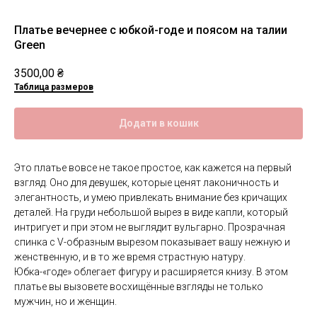
Платье вечернее с юбкой-годе и поясом на талии
Green
3500,00
₴
Таблица размеров
Додати в кошик
Это платье вовсе не такое простое, как кажется на первый
взгляд. Оно для девушек, которые ценят лаконичность и
элегантность, и умею привлекать внимание без кричащих
деталей. На груди небольшой вырез в виде капли, который
интригует и при этом не выглядит вульгарно. Прозрачная
спинка с V-образным вырезом показывает вашу нежную и
женственную, и в то же время страстную натуру.
Юбка-«годе» облегает фигуру и расширяется книзу. В этом
платье вы вызовете восхищённые взгляды не только
мужчин, но и женщин.