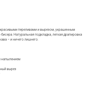
с красивыми переливами и вырезом, украшенным
 бисера. Натуральная подкладка, легкая драпировка
кава – и ничего лишнего.
м напылением
зный вырез
т