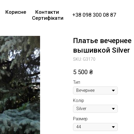
Корисне
Контакти
+38 098 300 08 87
Сертифікати
Платье вечернее
вышивкой Silver
SKU:
G3170
5 500
₴
Тип
Колір
Размер