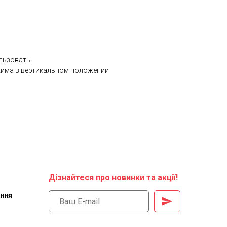
ользовать
жима в вертикальном положении
Дізнайтеся про новинки та акції!
ення