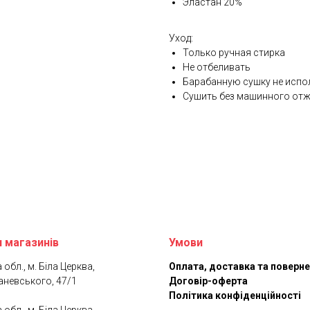
Эластан 20%
Уход:
Только ручная стирка
Не отбеливать
Барабанную сушку не исп
Сушить без машинного от
 магазинів
Умови
 обл., м. Біла Церква,
Оплата, доставка та поверн
аневського, 47/1
Договір-оферта
Політика конфіденційності