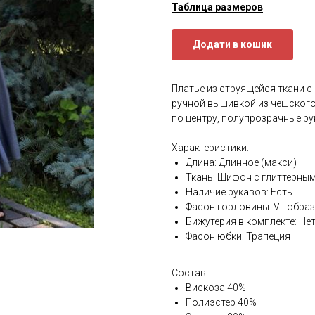
Таблица размеров
Додати в кошик
Платье из струящейся ткани 
ручной вышивкой из чешского
по центру, полупрозрачные ру
Характеристики:
Длина: Длинное (макси)
Ткань: Шифон с глиттерны
Наличие рукавов: Есть
Фасон горловины: V - обра
Бижутерия в комплекте: Не
Фасон юбки: Трапеция
Состав:
Вискоза 40%
Полиэстер 40%