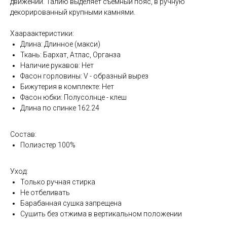
движении. Талию выделяет съемный пояс, в ручную
декорированный крупными камнями.
Хаараактеристики:
Длина: Длинное (макси)
Ткань: Бархат, Атлас, Органза
Наличие рукавов: Нет
Фасон горловины: V - образный вырез
Бижутерия в комплекте: Нет
Фасон юбки: Полусолнце - клеш
Длина по спинке 162.24
Состав:
Полиэстер 100%
Уход:
Только ручная стирка
Не отбеливать
Барабанная сушка запрещена
Сушить без отжима в вертикальном положении