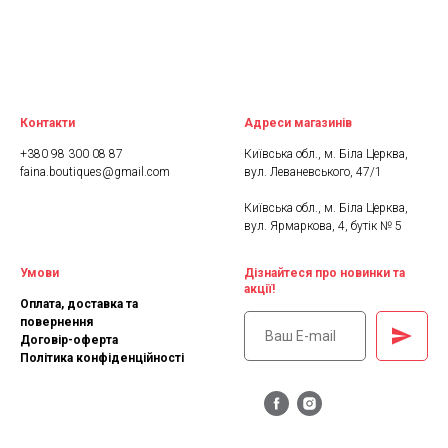
Контакти
Адреси магазинів
+380 98 300 08 87
Київська обл., м. Біла Церква,
faina.boutiques@gmail.com
вул. Леваневського, 47/1
Київська обл., м. Біла Церква,
вул. Ярмаркова, 4, бутік № 5
Умови
Дізнайтеся про новинки та
акції!
Оплата, доставка та
повернення
Договір-оферта
Політика конфіденційності