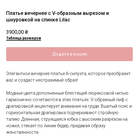
Платье вечернее с V-образным вырезом и
шнуровкой на спинке Lilac
3900,00
₴
Таблица размеров
Додати в кошик
Элегантное вечернее платье А-силуэта, которое преобразит
вас и создаст неотразимый образ!
Модные цвета дополненные блестящей люрексовой нитью
гармонично сочетаются в этих платьях. V-образный лиф с
драпировкой акцентирует внимание на груди. Вшитый пояс и
горизонтальная драпировка подчеркивают стройную
талию. Длинная, струящаяся юбка с высоким разрезом на
ножке, стекает по линии бедер, придавая образу
женственности.