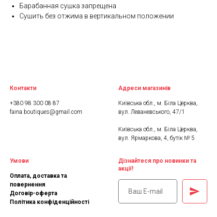
Барабанная сушка запрещена
Сушить без отжима в вертикальном положении
Контакти
Адреси магазинів
+380 98 300 08 87
Київська обл., м. Біла Церква,
faina.boutiques@gmail.com
вул. Леваневського, 47/1
Київська обл., м. Біла Церква,
вул. Ярмаркова, 4, бутік № 5
Умови
Дізнайтеся про новинки та
акції!
Оплата, доставка та
повернення
Договір-оферта
Політика конфіденційності