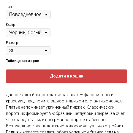
Тип
Колір
Размер
Таблица размеров
Додати в кошик
Данное коктейльное платье на запах — фаворит среди
красавиц, предпочитающих стильные и элегантные наряды.
Платье напоминает удлиненный пиджак. Классический
воротник формирует V-образный неглубокий вырез, за счет
чего наряд выглядит сдержанно и презентабельно.
Вертикальное расположение полосок визуально стройнит.
Если вы желаете создать образ успешной бизнес леди на