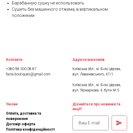
Барабанную сушку не использовать
Сушить без машинного отжима, в вертикальном
положении
Контакти
Адреси магазинів
+380 98 300 08 87
Київська обл., м. Біла Церква,
faina.boutiques@gmail.com
вул. Леваневського, 47/1
Київська обл., м. Біла Церква,
вул. Ярмаркова, 4, бутік № 5
Умови
Дізнайтеся про новинки та
акції!
Оплата, доставка та
повернення
Договір-оферта
Політика конфіденційності